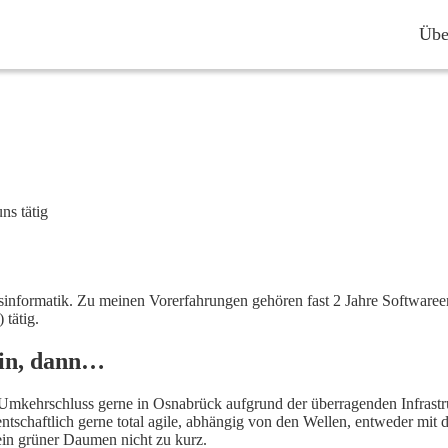
Übe
ns tätig
ftsinformatik. Zu meinen Vorerfahrungen gehören fast 2 Jahre Software
 tätig.
bin, dann…
 Umkehrschluss gerne in Osnabrück aufgrund der überragenden Infrast
entschaftlich gerne total agile, abhängig von den Wellen, entweder m
in grüner Daumen nicht zu kurz.